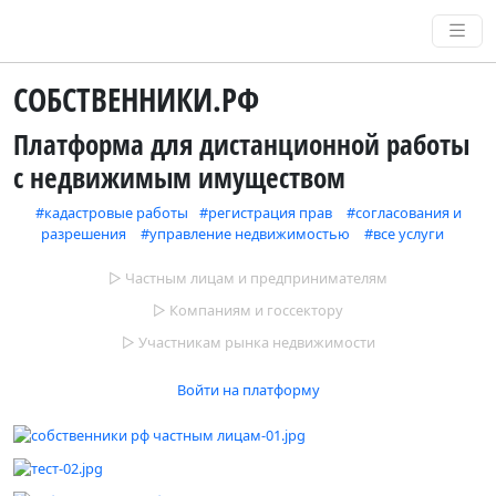
СОБСТВЕННИКИ.РФ
Платформа для дистанционной работы
с недвижимым имуществом
#кадастровые работы
⠀
#регистрация прав
⠀
#согласования и
разрешения
⠀
#управление недвижимостью
⠀
#все услуги
⠀
▻ Частным лицам и предпринимателям
▻ Компаниям и госсектору
▻ Участникам рынка недвижимости
Войти на платформу